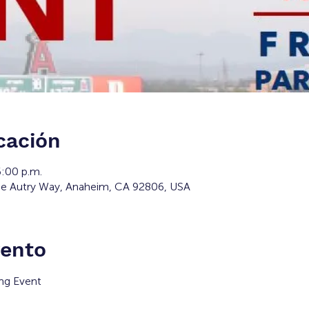
cación
6:00 p.m.
e Autry Way, Anaheim, CA 92806, USA
vento
ng Event 