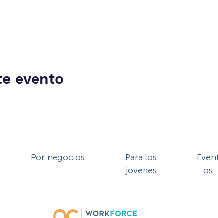
te evento
Por negocios
Para los
Even
jovenes
os