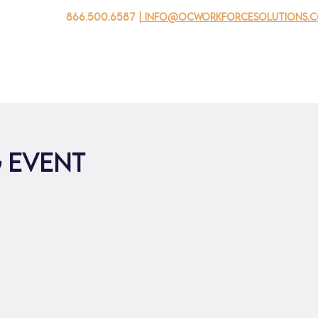
866.500.6587
| info@ocworkforcesolutions.
 negocios
Para los jovenes
Events
Sobre nosotros
g Event