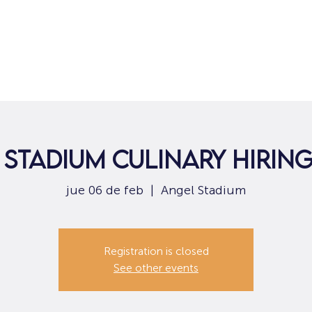
Hogar
Para solicitantes de empleo
Por
Stadium Culinary Hirin
jue 06 de feb
  |  
Angel Stadium
Registration is closed
See other events