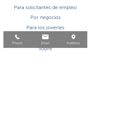
Para solicitantes de empleo
Por negocios
Para los jovenes
Eventos
Phone
Email
Address
Sobre
Contacto
Este programa o actividad con asistencia
financiera del Título I de WIOA es un
empleador/programa de igualdad de
oportunidades. Las ayudas y los servicios
auxiliares están disponibles a pedido de las