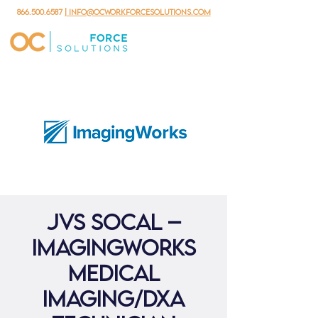
866.500.6587
| info@ocworkforcesolutions.com
JVS SoCal –
ImagingWorks
Medical
Imaging/DXA