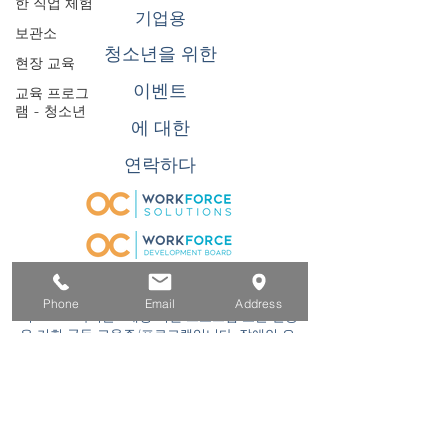
한 직업 체험
기업용
보관소
청소년을 위한
현장 교육
이벤트
교육 프로그
램 - 청소년
에 대한
연락하다
Phone
Email
Address
이 WIOA 타이틀 I 재정 지원 프로그램 또는 활동
은 기회 균등 고용주/프로그램입니다. 장애인 요
청 시 보조 지원 및 서비스를 이용할 수 있습니
다. TDD/TTY 사용자는 캘리포니아 중계 서비스
(800) 735-2922
또는 711. 로 전화하십시오. 이
프로그램에 참여하는 데 특별한 도움이 필요한
경우 최소한
(866) 500-6587
프로그램 접근성
을 보장하기 위해 합리적인 준비를 할 수 있도록