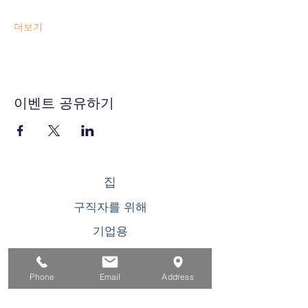
더보기
이벤트 공유하기
집
구직자를 위해
기업용
청소년을 위한
Phone
Email
Address
이벤트
에 대한