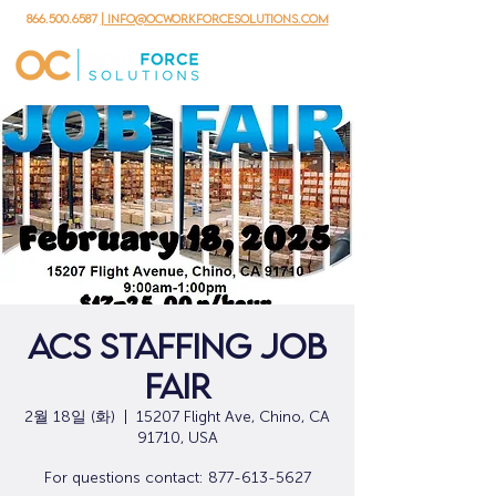
866.500.6587
| info@ocworkforcesolutions.com
ACS Staffing Job
Fair
2월 18일 (화)
  |  
15207 Flight Ave, Chino, CA
91710, USA
For questions contact: 877-613-5627