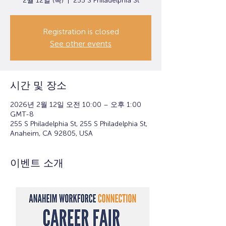
2월 12일 (목)
  |  
255 S Philadelphia St
Registration is closed
See other events
시간 및 장소
2026년 2월 12일 오전 10:00 – 오후 1:00
GMT-8
255 S Philadelphia St, 255 S Philadelphia St,
Anaheim, CA 92805, USA
이벤트 소개