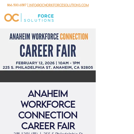
866.500.6587
| info@ocworkforcesolutions.com
Anaheim
Workforce
Connection
Career Fair