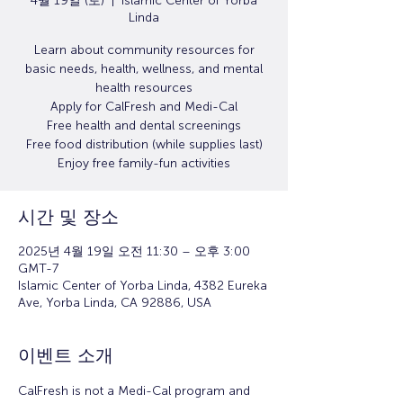
4월 19일 (토)
  |  
Islamic Center of Yorba
Linda
Learn about community resources for
basic needs, health, wellness, and mental
health resources
Apply for CalFresh and Medi-Cal
Free health and dental screenings
Free food distribution (while supplies last)
Enjoy free family-fun activities
시간 및 장소
2025년 4월 19일 오전 11:30 – 오후 3:00
GMT-7
Islamic Center of Yorba Linda, 4382 Eureka
Ave, Yorba Linda, CA 92886, USA
이벤트 소개
CalFresh is not a Medi-Cal program and 