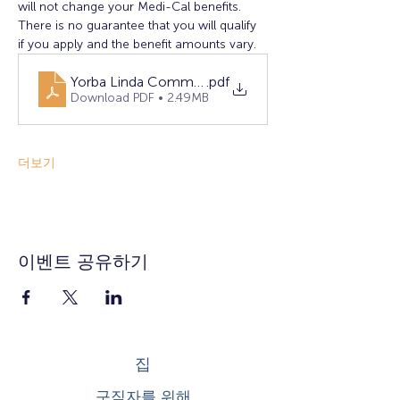
will not change your Medi-Cal benefits. 
There is no guarantee that you will qualify 
if you apply and the benefit amounts vary.
Yorba Linda Community Resource Fair (1)
.pdf
Download PDF • 2.49MB
더보기
이벤트 공유하기
집
구직자를 위해