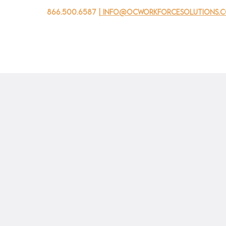
866.500.6587
| info@ocworkforcesolutions.
자를 위해
기업용
청소년을 위한
Events
회사 소개