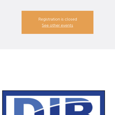
Registration is closed
See other events