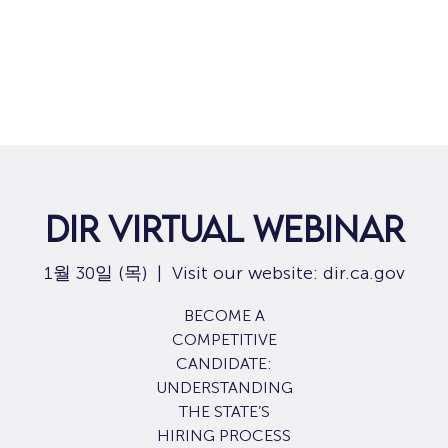
집
구직
DIR Virtual Webinar
1월 30일 (목)
  |  
Visit our website: dir.ca.gov
BECOME A
COMPETITIVE
CANDIDATE:
UNDERSTANDING
THE STATE’S
HIRING PROCESS