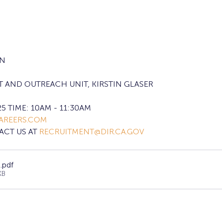
ON
 AND OUTREACH UNIT, KIRSTIN GLASER
5 TIME: 10AM - 11:30AM
AREERS.COM
CT US AT 
RECRUITMENT@DIR.CA.GOV
G
.pdf
KB