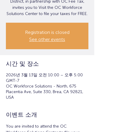
District, in partnership with OC Fee Tax,
invites you to Visit the OC Workforce
Solutions Center to file your taxes for FREE.
Registration is closed
See other events
시간 및 장소
2026년 3월 13일 오전 10:00 – 오후 5:00
GMT-7
OC Workforce Solutions - North, 675
Placentia Ave, Suite 330, Brea, CA 92821,
USA
이벤트 소개
You are invited to attend the OC 