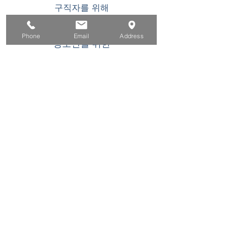
구직자를 위해
기업용
Phone
Email
Address
청소년을 위한
이벤트
에 대한
연락하다
이 WIOA 타이틀 I 재정 지원 프로그램 또는 활동
은 기회 균등 고용주/프로그램입니다. 장애인 요
청 시 보조 지원 및 서비스를 이용할 수 있습니
다. TDD/TTY 사용자는 캘리포니아 중계 서비스
(800) 735-2922
또는 711. 로 전화하십시오. 이
프로그램에 참여하는 데 특별한 도움이 필요한