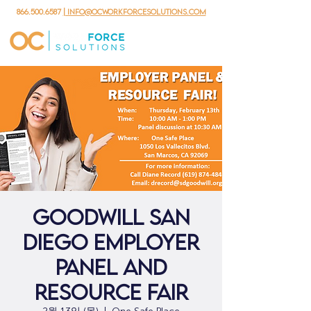
866.500.6587
| info@ocworkforcesolutions.com
Goodwill San
Diego Employer
Panel and
Resource Fair