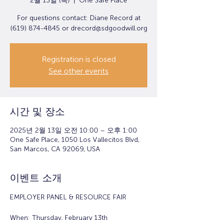
2월 13일 (목)
  |  
One Safe Place
For questions contact: Diane Record at
(619) 874-4845 or drecord@sdgoodwill.org
Registration is closed
See other events
시간 및 장소
2025년 2월 13일 오전 10:00 – 오후 1:00
One Safe Place, 1050 Los Vallecitos Blvd,
San Marcos, CA 92069, USA
이벤트 소개
EMPLOYER PANEL & RESOURCE FAIR
When: Thursday, February 13th