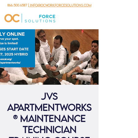
866.500.6587
| info@ocworkforcesolutions.com
JVS
ApartmentWorks
® Maintenance
Technician