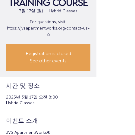
Training Course
3월 17일 (월)
  |  
Hybrid Classes
For questions, visit:
https://jvsapartmentworks.org/contact-us-
2/
Registration is closed
See other events
시간 및 장소
2025년 3월 17일 오전 8:00
Hybrid Classes
이벤트 소개
JVS ApartmentWorks®