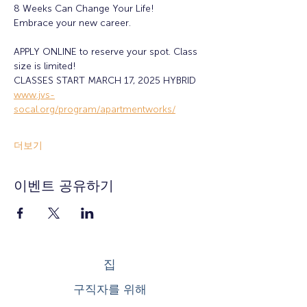
8 Weeks Can Change Your Life! 
Embrace your new career.
APPLY ONLINE to reserve your spot. Class 
size is limited!
CLASSES START MARCH 17, 2025 HYBRID
www.jvs-
socal.org/program/apartmentworks/
더보기
이벤트 공유하기
집
구직자를 위해