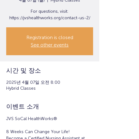
4월 07일 (월)
  |  
Hybrid Classes
For questions, visit:
https://jvshealthworks.org/contact-us-2/
Registration is closed
See other events
시간 및 장소
2025년 4월 07일 오전 8:00
Hybrid Classes
이벤트 소개
JVS SoCal HealthWorks®
8 Weeks Can Change Your Life!
Become a Certified Nursing Assistant at 