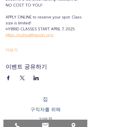
NO COST TO YOU!
APPLY ONLINE to reserve your spot. Class 
size is limited!
HYBRID CLASSES START APRIL 7, 2025
https://jvshealthworks.org/
더보기
이벤트 공유하기
집
구직자를 위해
기업용