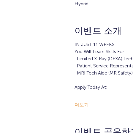
Hybrid
이벤트 소개
IN JUST 11 WEEKS
You Will Learn Skills For:
-Limited X-Ray (DEXA) Tech
-Patient Service Representa
-MRI Tech Aide (MR Safety)
Apply Today At:
더보기
이벤트 공유하