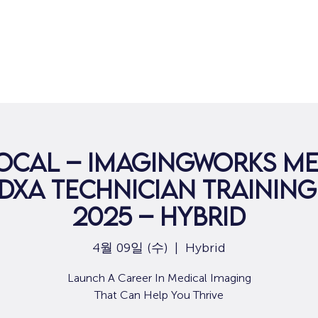
집
구직
SoCal – ImagingWorks Me
XA Technician Training 
2025 – Hybrid
4월 09일 (수)
  |  
Hybrid
Launch A Career In Medical Imaging
That Can Help You Thrive