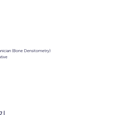
nician (Bone Densitometry)
tive
기