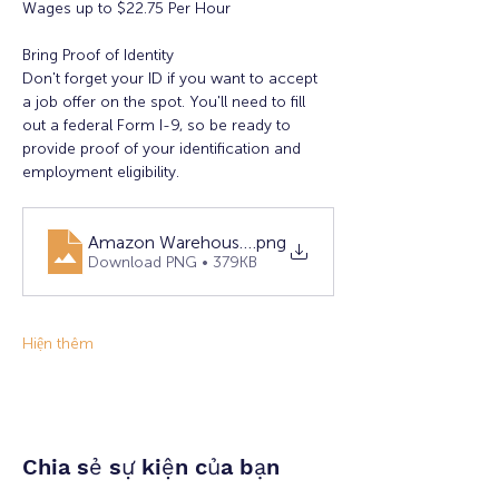
Wages up to $22.75 Per Hour
Bring Proof of Identity
Don't forget your ID if you want to accept 
a job offer on the spot. You'll need to fill 
out a federal Form I-9, so be ready to 
provide proof of your identification and 
employment eligibility.
Amazon Warehouse Hiring Event 1.16.25
.png
Download PNG • 379KB
Hiện thêm
Chia sẻ sự kiện của bạn