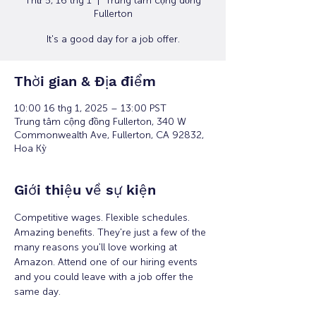
Thứ 5, 16 thg 1
  |  
Trung tâm cộng đồng
Fullerton
It's a good day for a job offer.
Thời gian & Địa điểm
10:00 16 thg 1, 2025 – 13:00 PST
Trung tâm cộng đồng Fullerton, 340 W
Commonwealth Ave, Fullerton, CA 92832,
Hoa Kỳ
Giới thiệu về sự kiện
Competitive wages. Flexible schedules. 
Amazing benefits. They're just a few of the 
many reasons you'll love working at 
Amazon. Attend one of our hiring events 
and you could leave with a job offer the 
same day.