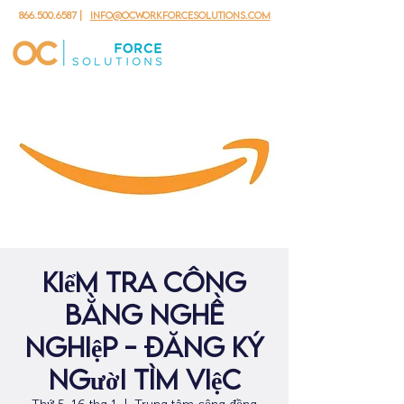
866.500.6587
|
info@ocworkforcesolutions.com
kiểm tra công
bằng nghề
nghiệp - đăng ký
người tìm việc