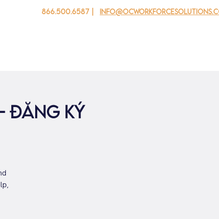
866.500.6587 |
info@ocworkforcesolutions.
 cho doanh nghiệp
Cho tuổi trẻ
Events
Về chúng tôi
- đăng ký
nd
lp,