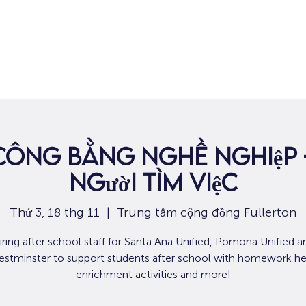
Nhà
Dành cho người tìm việc
Dành
 công bằng nghề nghiệp 
người tìm việc
Thứ 3, 18 thg 11
  |  
Trung tâm cộng đồng Fullerton
iring after school staff for Santa Ana Unified, Pomona Unified a
stminster to support students after school with homework he
enrichment activities and more!