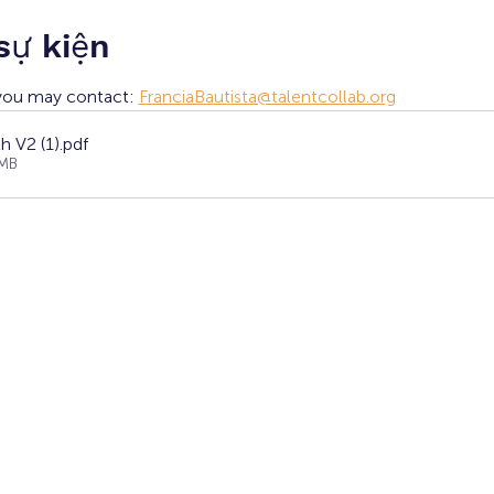
 sự kiện
 you may contact: 
FranciaBautista@talentcollab.org
 V2 (1)
.pdf
4MB