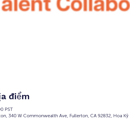
ịa điểm
00 PST
rton, 340 W Commonwealth Ave, Fullerton, CA 92832, Hoa Kỳ