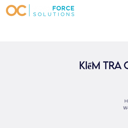
kiểm tra
H
We