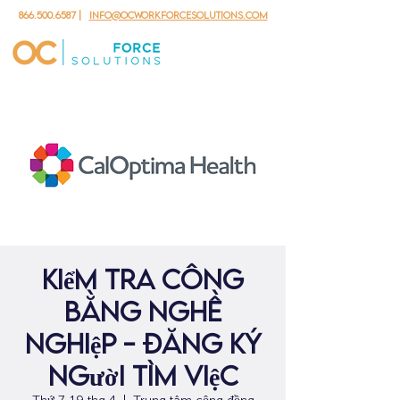
866.500.6587
|
info@ocworkforcesolutions.com
kiểm tra công
bằng nghề
nghiệp - đăng ký
người tìm việc