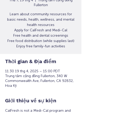
Thứ 7, 19 thg 4
  |  
Trung tâm cộng đồng
Fullerton
Learn about community resources for
basic needs, health, wellness, and mental
health resources
Apply for CalFresh and Medi-Cal
Free health and dental screenings
Free food distribution (while supplies last)
Enjoy free family-fun activities
Thời gian & Địa điểm
11:30 19 thg 4, 2025 – 15:00 PDT
Trung tâm cộng đồng Fullerton, 340 W
Commonwealth Ave, Fullerton, CA 92832,
Hoa Kỳ
Giới thiệu về sự kiện
CalFresh is not a Medi-Cal program and 