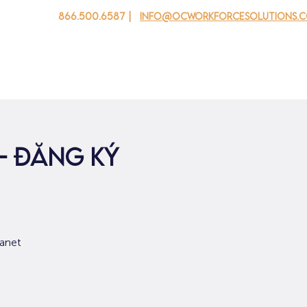
866.500.6587 |
info@ocworkforcesolutions.
 cho doanh nghiệp
Cho tuổi trẻ
Events
Về chúng tôi
- đăng ký
Janet