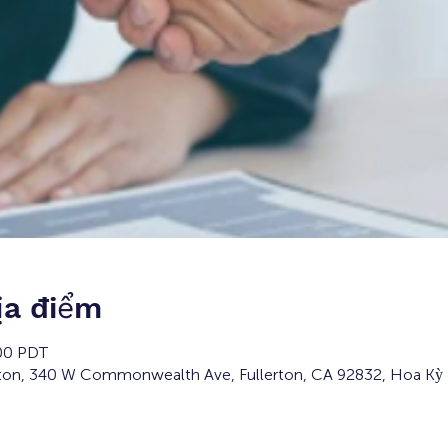
ịa điểm
:00 PDT
rton, 340 W Commonwealth Ave, Fullerton, CA 92832, Hoa Kỳ