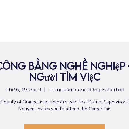
Nhà
Dành cho người tìm việc
Dành
 công bằng nghề nghiệp 
người tìm việc
Thứ 6, 19 thg 9
  |  
Trung tâm cộng đồng Fullerton
County of Orange, in partnership with First District Supervisor 
Nguyen, invites you to attend the Career Fair.