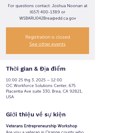
For questions contact: Joshua Noonan at
(657) 400-1389 or
WSBARU042Brea@edd.ca.gov
Registration is closed
See other events
Thời gian & Địa điểm
10:00 25 thg 3, 2025 – 12:00
OC Workforce Solutions Center, 675
Placentia Ave suite 330, Brea, CA 92821,
USA
Giới thiệu về sự kiện
Veterans Entrepreneurship Workshop
Are you a veteran in Orange county who 