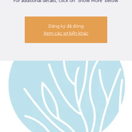
For additional details, click on "Show More" below.
Đăng ký đã đóng
Xem các sự kiện khác