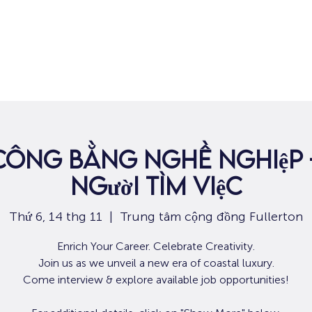
Nhà
Dành cho người tìm việc
Dành
 công bằng nghề nghiệp 
người tìm việc
Thứ 6, 14 thg 11
  |  
Trung tâm cộng đồng Fullerton
Enrich Your Career. Celebrate Creativity.
Join us as we unveil a new era of coastal luxury.
Come interview & explore available job opportunities!