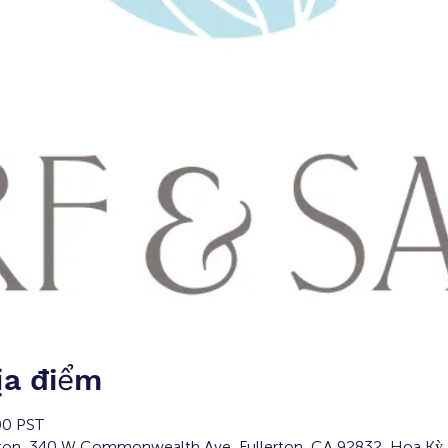
ịa điểm
00 PST
rton, 340 W Commonwealth Ave, Fullerton, CA 92832, Hoa Kỳ