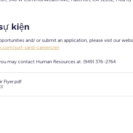
 sự kiện
portunities and/ or submit an application, please visit our websi
rk.com/surf-sand-careers/en
, you may contact Human Resources at: (949) 376-2764
r Flyer
.pdf
KB