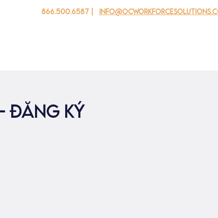
866.500.6587 |
info@ocworkforcesolutions.
 cho doanh nghiệp
Cho tuổi trẻ
Events
Về chúng tôi
- đăng ký