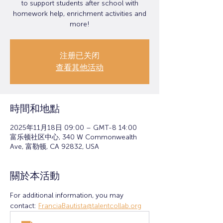
to support students after school with
homework help, enrichment activities and
more!
注册已关闭
查看其他活动
時間和地點
2025年11月18日 09:00 – GMT-8 14:00
富乐顿社区中心, 340 W Commonwealth
Ave, 富勒顿, CA 92832, USA
關於本活動
For additional information, you may 
contact: 
FranciaBautista@talentcollab.org