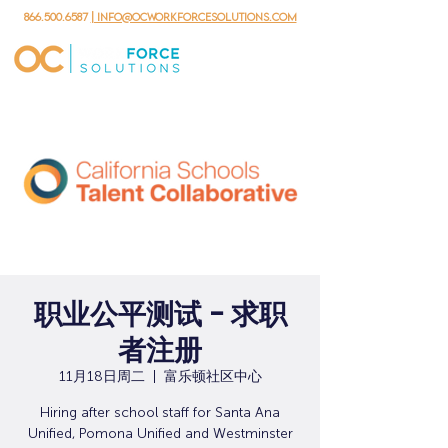
866.500.6587
| info@ocworkforcesolutions.com
职业公平测试 - 求职
者注册
11月18日周二
  |  
富乐顿社区中心
Hiring after school staff for Santa Ana
Unified, Pomona Unified and Westminster