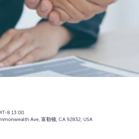
T-8 13:00
nwealth Ave, 富勒顿, CA 92832, USA