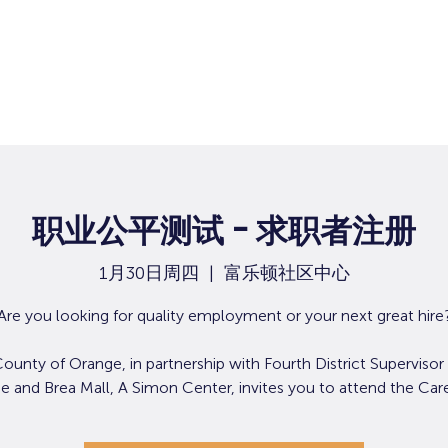
职业公平测试 - 求职者注册
1月30日周四
  |  
富乐顿社区中心
Are you looking for quality employment or your next great hire
ounty of Orange, in partnership with Fourth District Superviso
e and Brea Mall, A Simon Center, invites you to attend the Caree