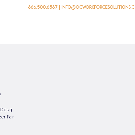
866.500.6587
| info@ocworkforcesolutions.
家
求职者
对于企业
为青年
活动
关于我
?
r Doug
r Fair.