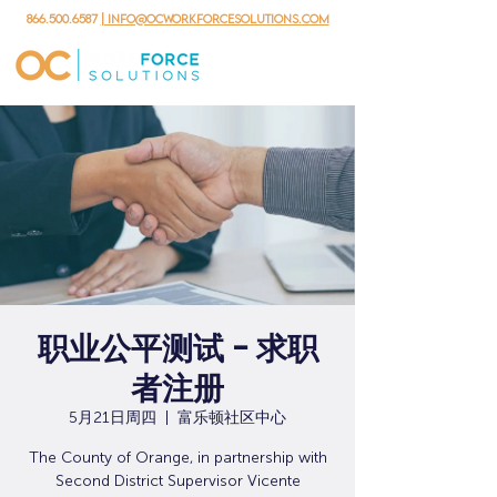
866.500.6587
| info@ocworkforcesolutions.com
职业公平测试 - 求职
者注册
5月21日周四
  |  
富乐顿社区中心
The County of Orange, in partnership with
Second District Supervisor Vicente