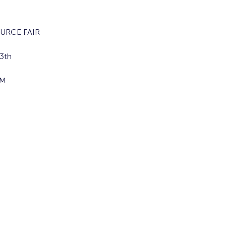
URCE FAIR
3th
AM