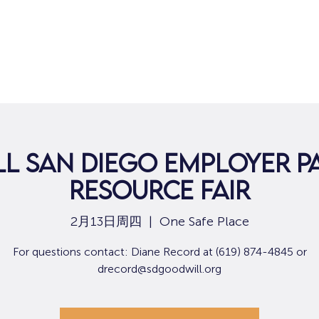
l San Diego Employer P
Resource Fair
2月13日周四
  |  
One Safe Place
For questions contact: Diane Record at (619) 874-4845 or
drecord@sdgoodwill.org