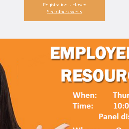
Registration is closed
See other events