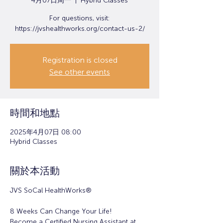
4月07日周一
  |  
Hybrid Classes
For questions, visit:
https://jvshealthworks.org/contact-us-2/
Registration is closed
See other events
時間和地點
2025年4月07日 08:00
Hybrid Classes
關於本活動
JVS SoCal HealthWorks®
8 Weeks Can Change Your Life!
Become a Certified Nursing Assistant at 