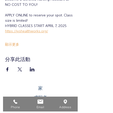
NO COST TO YOU!
APPLY ONLINE to reserve your spot. Class 
size is limited!
HYBRID CLASSES START APRIL 7, 2025
https://jvshealthworks.org/
顯示更多
分享此活動
家
求职者
对于企业
Phone
Email
Address