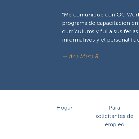
“Me comuniqué con OC Workfo
programa de capacitación en f
currículums y fui a sus feria
informativos y el personal fu
— Ana María R.
Hogar
Para
solicitantes de
empleo