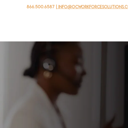
866.500.6587
| info@ocworkforcesolutions.
 negocios
Para los jovenes
Events
Sobre nosotros