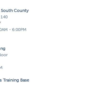
 South County
 140
7
:00AM - 6:00PM
ing
loor
PM
s Training Base