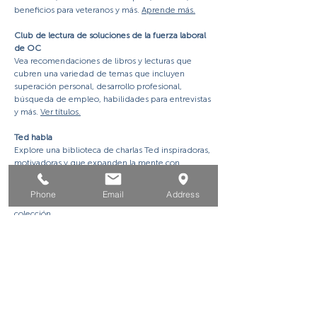
beneficios para veteranos y más.
Aprende más.
Club de lectura de soluciones de la fuerza laboral
de OC
Vea recomendaciones de libros y lecturas que
cubren una variedad de temas que incluyen
superación personal, desarrollo profesional,
búsqueda de empleo, habilidades para entrevistas
y más.
Ver títulos.
Ted habla
Explore una biblioteca de charlas Ted inspiradoras,
motivadoras y que expanden la mente con
conferencias fascinantes de los principales
científicos, investigadores, tecnólogos, maestros,
Phone
Email
Address
líderes empresariales y más del mundo.
Ver
colección.
¿COMO PODEMOS
AYUDARTE?