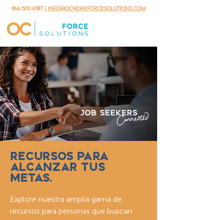
866.500.6587
| info@ocworkforcesolutions.com
RECURSOS PARA
ALCANZAR TUS
METAS.
Explore nuestra amplia gama de
recursos para personas que buscan