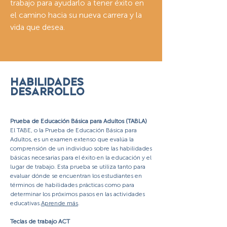
trabajo para ayudarlo a tener éxito en
el camino hacia su nueva carrera y la
vida que desea.
HABILIDADES
DESARROLLO
Prueba de Educación Básica para Adultos
(
TABLA)
El TABE, o la Prueba de Educación Básica para
Adultos, es un examen extenso que evalúa la
comprensión de un individuo sobre las habilidades
básicas necesarias para el éxito en la educación y el
lugar de trabajo. Esta prueba se utiliza tanto para
evaluar dónde se encuentran los estudiantes en
términos de habilidades prácticas como para
determinar los próximos pasos en las actividades
educativas.
Aprende más
.
Teclas de trabajo ACT