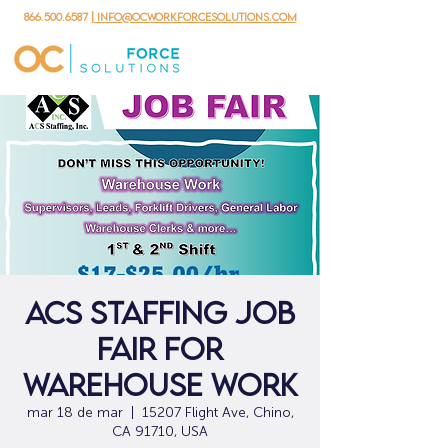
866.500.6587
| info@ocworkforcesolutions.com
ACS Staffing Job
Fair for
Warehouse Work
mar 18 de mar
  |  
15207 Flight Ave, Chino,
CA 91710, USA