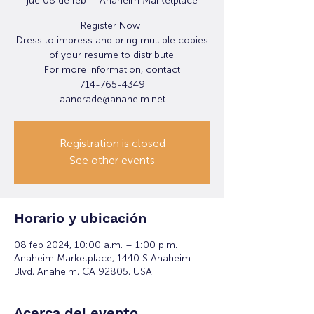
jue 08 de feb
  |  
Anaheim Marketplace
Register Now!
Dress to impress and bring multiple copies
of your resume to distribute.
For more information, contact
714-765-4349
Registration is closed
See other events
Horario y ubicación
08 feb 2024, 10:00 a.m. – 1:00 p.m.
Anaheim Marketplace, 1440 S Anaheim
Blvd, Anaheim, CA 92805, USA
Acerca del evento