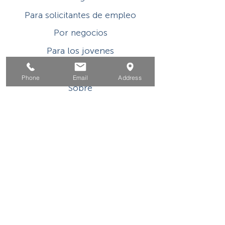
Para solicitantes de empleo
Por negocios
Para los jovenes
Eventos
Phone
Email
Address
Sobre
Contacto
Este programa o actividad con asistencia
financiera del Título I de WIOA es un
empleador/programa de igualdad de
oportunidades. Las ayudas y los servicios
auxiliares están disponibles a pedido de las