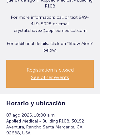
jue 07 de ago
  |  
Applied Medical - Building
R108
For more information: call or text 949-
449-5028 or email
crystal.chavez@appliedmedical.com
For additional details, click on "Show More"
below.
Registration is closed
See other events
Horario y ubicación
07 ago 2025, 10:00 a.m.
Applied Medical - Building R108, 30152
Aventura, Rancho Santa Margarita, CA
92688, USA