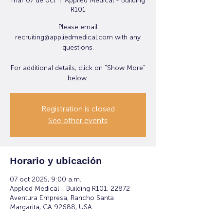
mar 07 de oct
  |  
Applied Medical - Building
R101
Please email
recruiting@appliedmedical.com with any
questions.
For additional details, click on "Show More"
below.
Registration is closed
See other events
Horario y ubicación
07 oct 2025, 9:00 a.m.
Applied Medical - Building R101, 22872
Aventura Empresa, Rancho Santa
Margarita, CA 92688, USA