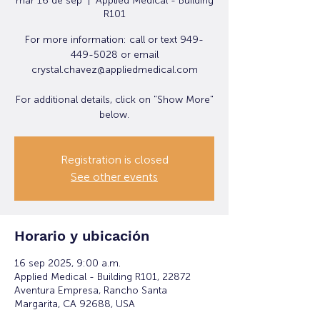
mar 16 de sep
  |  
Applied Medical - Building
R101
For more information: call or text 949-
449-5028 or email
crystal.chavez@appliedmedical.com
For additional details, click on "Show More"
below.
Registration is closed
See other events
Horario y ubicación
16 sep 2025, 9:00 a.m.
Applied Medical - Building R101, 22872
Aventura Empresa, Rancho Santa
Margarita, CA 92688, USA