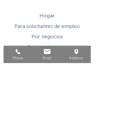
Hogar
Para solicitantes de empleo
Por negocios
Para los jovenes
Eventos
Phone
Email
Address
Sobre
Contacto
Este programa o actividad con asistencia
financiera del Título I de WIOA es un