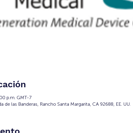
cación
2:00 p.m. GMT-7
da de las Banderas, Rancho Santa Margarita, CA 92688, EE. UU.
vento