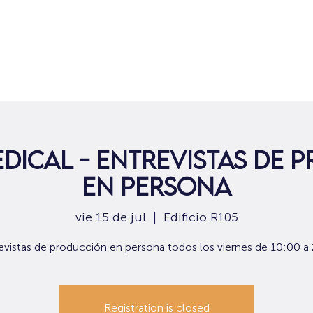
Hogar
Para solicitantes de empleo
Por
edical - Entrevistas de 
en persona
vie 15 de jul
  |  
Edificio R105
evistas de producción en persona todos los viernes de 10:00 a
Registration is closed