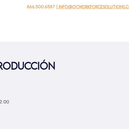
866.500.6587
| info@ocworkforcesolutions.
 negocios
Para los jovenes
Events
Sobre nosotros
producción
 2:00