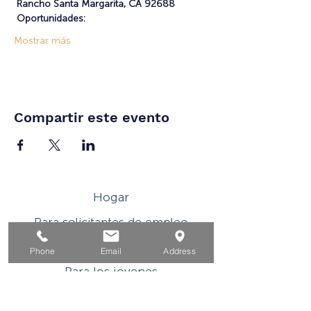
Rancho Santa Margarita, CA 92688
Oportunidades:
Mostrar más
Compartir este evento
Hogar
Para solicitantes de empleo
Por negocios
Phone
Email
Address
Para los jovenes
Eventos