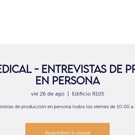
Hogar
Para solicitantes de empleo
Por
edical - Entrevistas de 
en persona
vie 26 de ago
  |  
Edificio R105
evistas de producción en persona todos los viernes de 10:00 a
Registration is closed