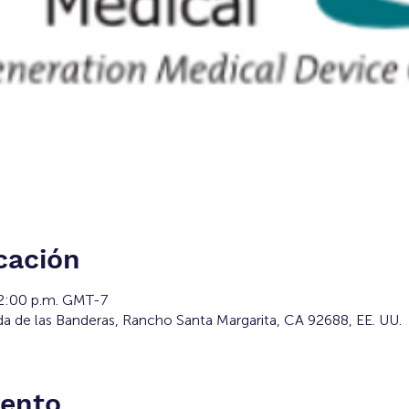
cación
 2:00 p.m. GMT-7
da de las Banderas, Rancho Santa Margarita, CA 92688, EE. UU.
vento