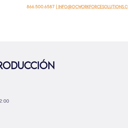
866.500.6587
| info@ocworkforcesolutions.
 negocios
Para los jovenes
Events
Sobre nosotros
producción
 2:00