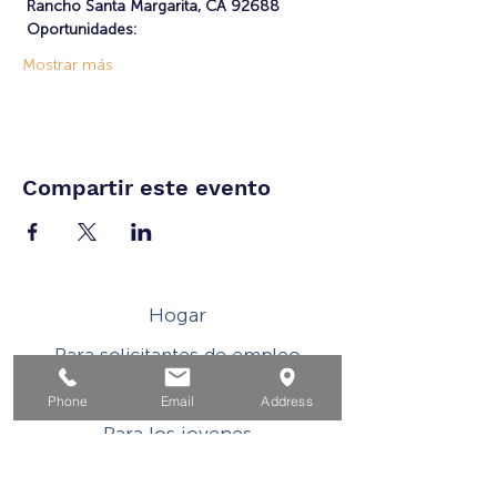
Rancho Santa Margarita, CA 92688
Oportunidades:
Mostrar más
Compartir este evento
Hogar
Para solicitantes de empleo
Por negocios
Phone
Email
Address
Para los jovenes
Eventos