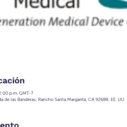
cación
 2:00 p.m. GMT-7
da de las Banderas, Rancho Santa Margarita, CA 92688, EE. UU.
vento