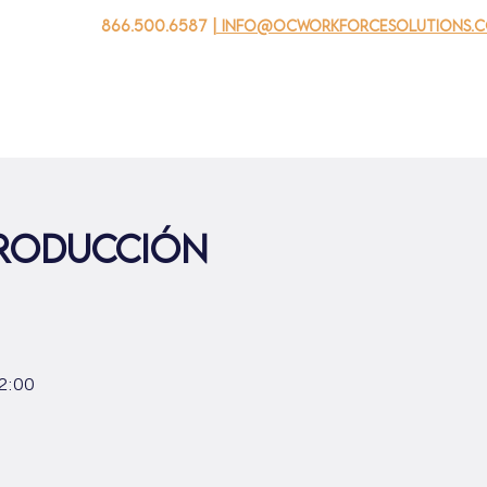
866.500.6587
| info@ocworkforcesolutions.
 negocios
Para los jovenes
Events
Sobre nosotros
producción
 2:00