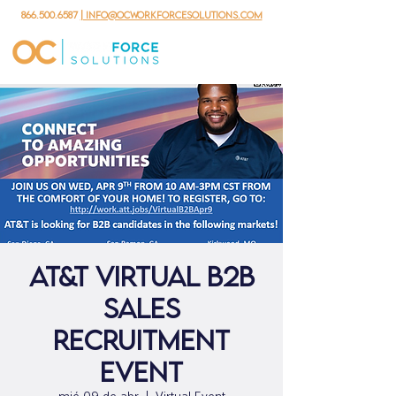
866.500.6587
| info@ocworkforcesolutions.com
AT&T Virtual B2B
Sales
Recruitment
Event