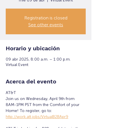
mié 09 de abr
  |  
Virtual Event
Registration is closed
See other events
Horario y ubicación
09 abr 2025, 8:00 a.m. – 1:00 p.m.
Virtual Event
Acerca del evento
AT&T
Join us on Wednesday, April 9th from 
8AM-1PM PST from the Comfort of your 
Home! To register, go to: 
http://work.att.jobs/VirtualB2BApr9