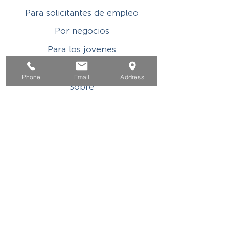
Para solicitantes de empleo
Por negocios
Para los jovenes
Eventos
Phone
Email
Address
Sobre
Contacto
Este programa o actividad con asistencia
financiera del Título I de WIOA es un
empleador/programa de igualdad de
oportunidades. Las ayudas y los servicios
auxiliares están disponibles a pedido de las