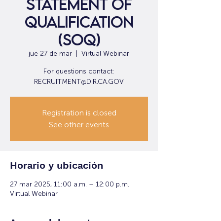
Statement of
Qualification
(SOQ)
jue 27 de mar
  |  
Virtual Webinar
For questions contact:
RECRUITMENT@DIR.CA.GOV
Registration is closed
See other events
Horario y ubicación
27 mar 2025, 11:00 a.m. – 12:00 p.m.
Virtual Webinar