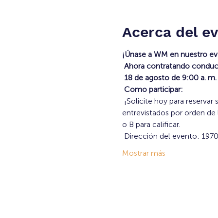
Acerca del e
¡Únase a WM en nuestro ev
Ahora contratando condu
18 de agosto de 9:00 a. m. 
Como participar:
 ¡Solicite hoy para reservar su tiempo de entrevista! Walk-ins también son bienvenidos. Los candidatos serán 
entrevistados por orden de
o B para calificar.
 Dirección del evento: 197
Mostrar más