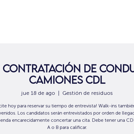
Hogar
Para solicitantes de empleo
Por
 contratación de cond
camiones CDL
jue 18 de ago
  |  
Gestión de residuos
icite hoy para reservar su tiempo de entrevista! Walk-ins tambié
venidos. Los candidatos serán entrevistados por orden de llegad
enda encarecidamente concertar una cita. Debe tener una CD
A o B para calificar.