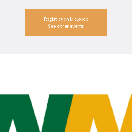
Registration is closed
See other events