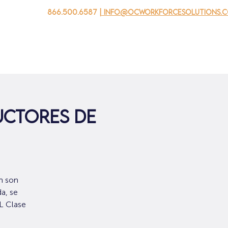
866.500.6587
| info@ocworkforcesolutions.
 negocios
Para los jovenes
Events
Sobre nosotros
uctores de
n son
a, se
L Clase