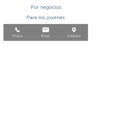
Por negocios
Para los jovenes
Eventos
Phone
Email
Address
Sobre
Contacto
Este programa o actividad con asistencia
financiera del Título I de WIOA es un
empleador/programa de igualdad de
oportunidades. Las ayudas y los servicios
auxiliares están disponibles a pedido de las
personas con discapacidades. Usuarios de
TDD/TTY, llame al Servicio de retransmisión de