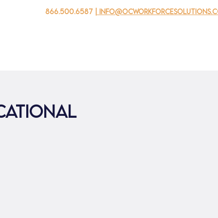
866.500.6587
| info@ocworkforcesolutions.
 negocios
Para los jovenes
Events
Sobre nosotros
cational