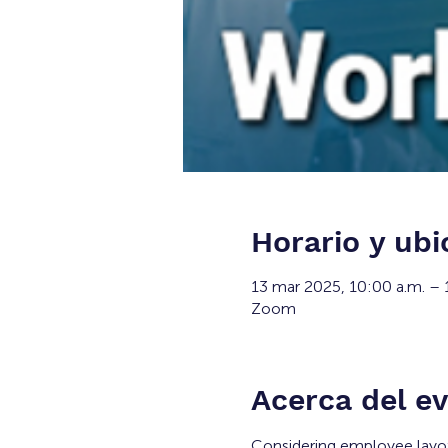
Horario y ubi
13 mar 2025, 10:00 a.m. – 
Zoom
Acerca del e
Considering employee layof