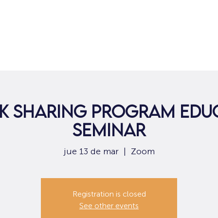
Hogar
Para solicitantes de empleo
Por
k Sharing Program Edu
Seminar
jue 13 de mar
  |  
Zoom
Registration is closed
See other events