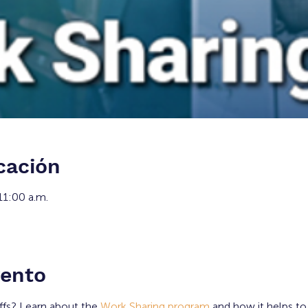
cación
11:00 a.m.
vento
fs? Learn about the 
Work Sharing program
 and how it helps to