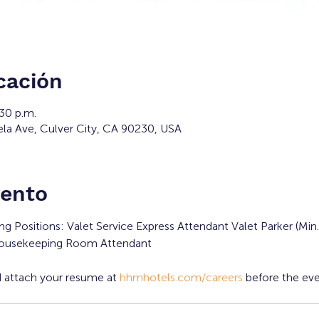
cación
30 p.m.
ela Ave, Culver City, CA 90230, USA
vento
ng Positions: Valet Service Express Attendant Valet Parker (Min.
ousekeeping Room Attendant
 attach your resume at 
hhmhotels.com/careers
 before the eve