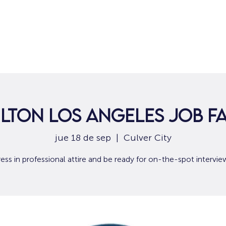
Hogar
Para solicitantes de empleo
Por
ilton Los Angeles Job Fa
jue 18 de sep
  |  
Culver City
ess in professional attire and be ready for on-the-spot intervie