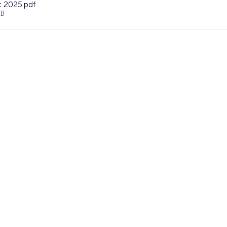
t 2025
.pdf
KB