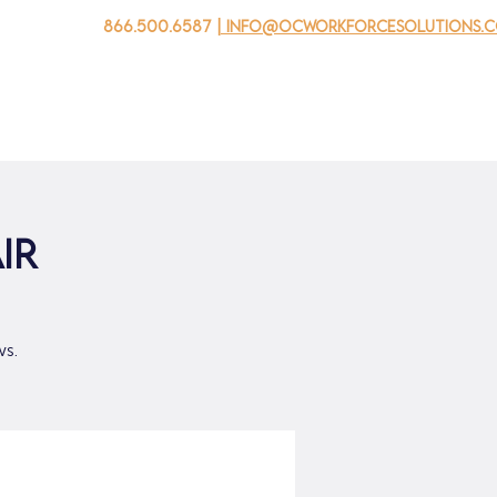
866.500.6587
| info@ocworkforcesolutions.
 negocios
Para los jovenes
Events
Sobre nosotros
ir
ws.