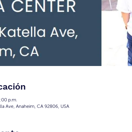
cación
:00 p.m.
lla Ave, Anaheim, CA 92806, USA