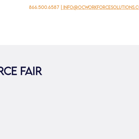
866.500.6587
| info@ocworkforcesolutions.
 negocios
Para los jovenes
Events
Sobre nosotros
ce Fair