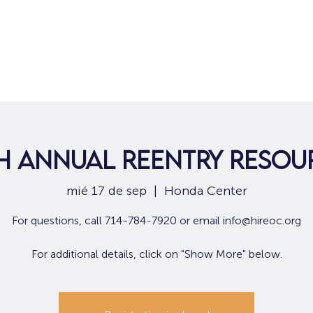
Hogar
Para solicitantes de empleo
Por
th Annual Reentry Resour
mié 17 de sep
  |  
Honda Center
For questions, call 714-784-7920 or email info@hireoc.org
For additional details, click on "Show More" below.