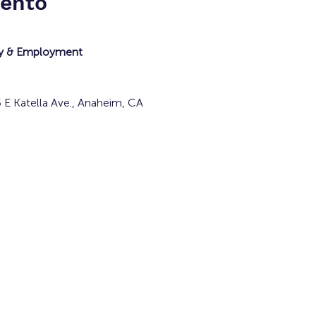
vento
try & Employment
E Katella Ave., Anaheim, CA 