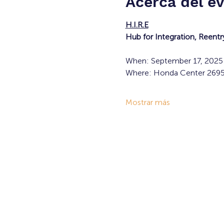
Acerca del e
H.I.R.E
Hub for Integration, Reen
When: September 17, 2025
Where: Honda Center 2695 
Mostrar más