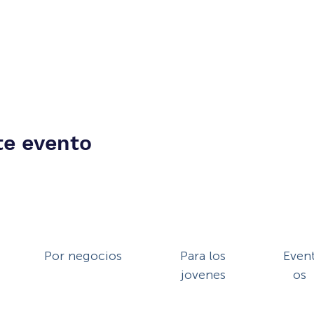
te evento
Por negocios
Para los
Even
jovenes
os