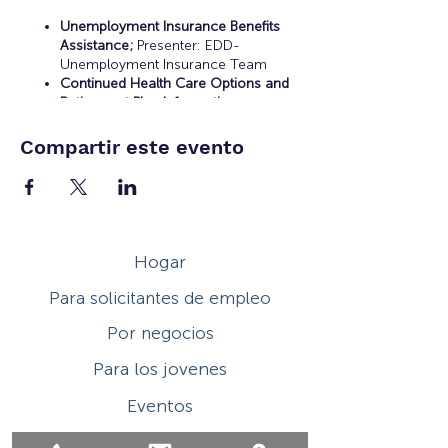
Unemployment Insurance Benefits
Assistance;
Presenter: EDD-
Unemployment Insurance Team
Continued Health Care Options and
Retirement Plan Information;
Presenter: Certified Financial Planner
Resume Preparation, Interview Skills
Compartir este evento
Practice, and Career Workshops;
Presenters: EDD-Workers Team and
OC Workforce Solutions
Educational and Training
Opportunities;
Presenters: EDD-
Workers Team and OC Workforce
Hogar
Solutions
Career Counseling and Job Search
Para solicitantes de empleo
Assistance;
Presenter: OC Workforce
Solutions
Por negocios
Para los jovenes
Eventos
Sobre