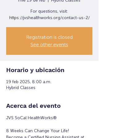
mié 19 de feb
  |  
Hybrid Classes
For questions, visit:
https://jvshealthworks.org/contact-us-2/
Registration is closed
See other events
Horario y ubicación
19 feb 2025, 8:00 a.m.
Hybrid Classes
Acerca del evento
JVS SoCal HealthWorks®
8 Weeks Can Change Your Life!
Become a Certified Nursing Assistant at 