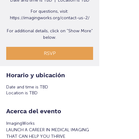
Date and time is TBD
  |  
Location is TBD
For questions, visit:
https://imagingworks.org/contact-us-2/
For additional details, click on "Show More"
below.
RSVP
Horario y ubicación
Date and time is TBD
Location is TBD
Acerca del evento
ImagingWorks
LAUNCH A CAREER IN MEDICAL IMAGING 
THAT CAN HELP YOU THRIVE