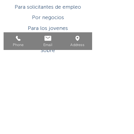
Para solicitantes de empleo
Por negocios
Para los jovenes
Eventos
Phone
Email
Address
Sobre
Contacto
Este programa o actividad con asistencia
financiera del Título I de WIOA es un
empleador/programa de igualdad de
oportunidades. Las ayudas y los servicios
auxiliares están disponibles a pedido de las
personas con discapacidades. Usuarios de