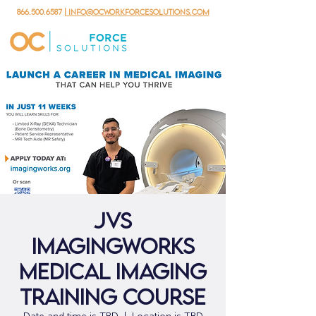
866.500.6587
| info@ocworkforcesolutions.com
JVS
ImagingWorks
Medical Imaging
Training Course