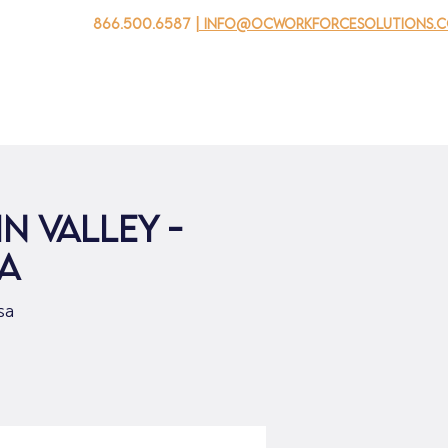
866.500.6587
| info@ocworkforcesolutions.
 negocios
Para los jovenes
Events
Sobre nosotros
n Valley -
ia
sa