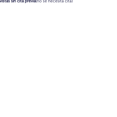
istas sin cita previa
(no se necesita cita)