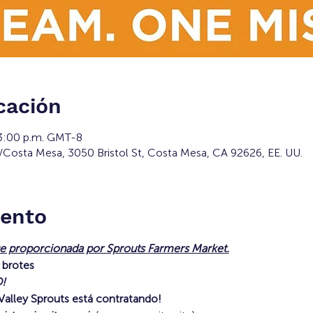
cación
 3:00 p.m. GMT-8
osta Mesa, 3050 Bristol St, Costa Mesa, CA 92626, EE. UU.
vento
ue proporcionada por Sprouts Farmers Market.
 brotes
!
alley Sprouts está contratando!