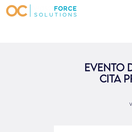
Evento d
cita 
V