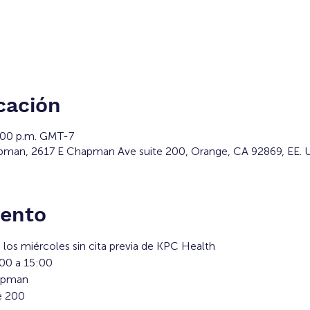
cación
3:00 p.m. GMT-7
man, 2617 E Chapman Ave suite 200, Orange, CA 92869, EE. 
vento
los miércoles sin cita previa de KPC Health
:00 a 15:00
hapman
e 200