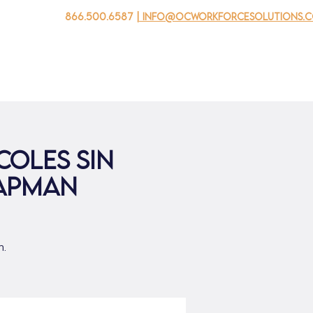
866.500.6587
| info@ocworkforcesolutions.
 negocios
Para los jovenes
Events
Sobre nosotros
coles sin
hapman
m.