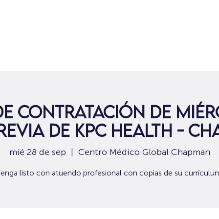
Hogar
Para solicitantes de empleo
Por
e contratación de miér
previa de KPC Health - C
mié 28 de sep
  |  
Centro Médico Global Chapman
enga listo con atuendo profesional con copias de su currículu