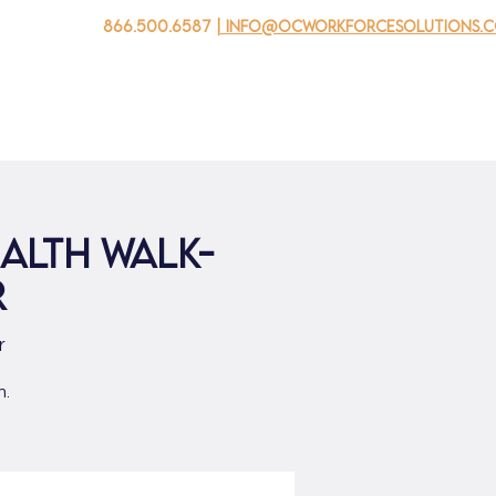
866.500.6587
| info@ocworkforcesolutions.
 negocios
Para los jovenes
Events
Sobre nosotros
alth Walk-
r
r
m.