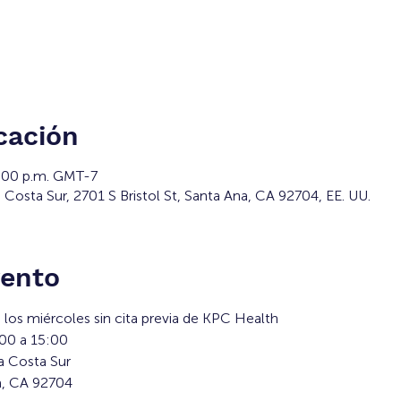
cación
3:00 p.m. GMT-7
Costa Sur, 2701 S Bristol St, Santa Ana, CA 92704, EE. UU.
vento
los miércoles sin cita previa de KPC Health
:00 a 15:00
a Costa Sur
na, CA 92704