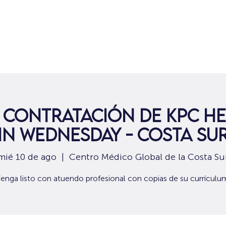
Hogar
Para solicitantes de empleo
Por
 contratación de KPC He
in Wednesday - Costa su
mié 10 de ago
  |  
Centro Médico Global de la Costa Su
enga listo con atuendo profesional con copias de su currículu