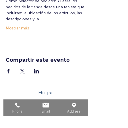
Como Selector de pedidos: • Leerá los 
pedidos de la tienda desde una tableta que 
incluirán: la ubicación de los artículos, las 
descripciones y la…
Mostrar más
Compartir este evento
Hogar
Para solicitantes de empleo
Phone
Email
Address
Por negocios
Para los jovenes